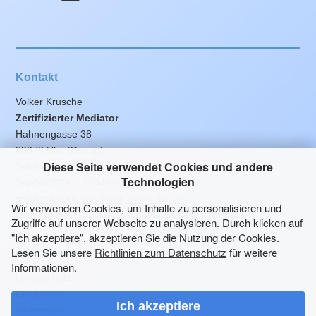
Kontakt
Volker Krusche
Zertifizierter Mediator
Hahnengasse 38
89073 Ulm (Donau)
Diese Seite verwendet Cookies und andere
Telefon (0731) 92045-0
Technologien
Telefax (0731) 92045-29
mediator@frieden-durch-mediation.de
Wir verwenden Cookies, um Inhalte zu personalisieren und
www.mediatorgesucht.de/mediator/volker-krusche
Zugriffe auf unserer Webseite zu analysieren. Durch klicken auf
"Ich akzeptiere", akzeptieren Sie die Nutzung der Cookies.
Lesen Sie unsere
Richtlinien zum Datenschutz
für weitere
Rechtliches
Informationen.
Datenschutz
Disclaimer
Ich akzeptiere
Impressum